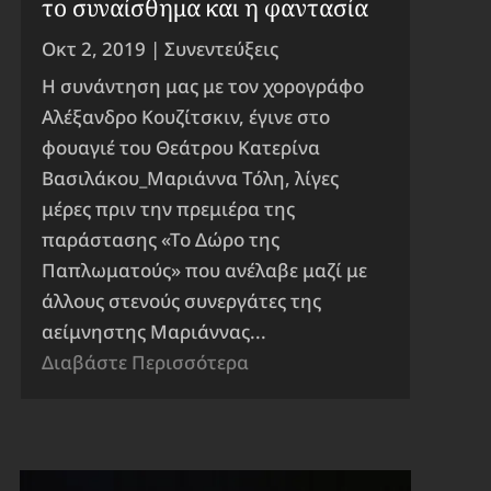
το συναίσθημα και η φαντασία
Οκτ 2, 2019
|
Συνεντεύξεις
Η συνάντηση μας με τον χορογράφο
Αλέξανδρο Κουζίτσκιν, έγινε στο
φουαγιέ του Θεάτρου Κατερίνα
Βασιλάκου_Μαριάννα Τόλη, λίγες
μέρες πριν την πρεμιέρα της
παράστασης «Το Δώρο της
Παπλωματούς» που ανέλαβε μαζί με
άλλους στενούς συνεργάτες της
αείμνηστης Μαριάννας...
Διαβάστε Περισσότερα