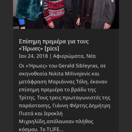
Επίσημη πρεμιέρα για τους
«Ήρωες» [pics]
Ιαν 24, 2018
|
Αφιερώματα
,
Νέα
Οι «Ήρωες» του Gerald Sibleyras, σε
σκηνοθεσία Νιkita Milivojevic και
μετάφραση Μαριάννας Τόλη, έκαναν
επίσημη πρεμιέρα το βράδυ της
Τρίτης. Τους τρεις πρωταγωνιστές της
παράστασης, Γιάννη Φέρτης Δημήτρη
Πιατά και Ιεροκλή
Μιχαηλίδη,απόλαυσαν πλήθος
κόσμου. Το TLIFE...