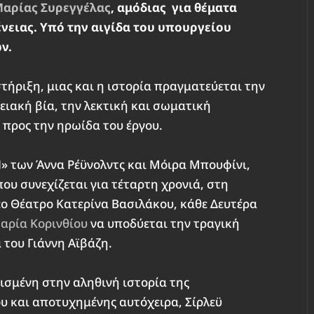
αρίας Συρεγγέλας
, αμόδιας για θέματα
νειας. Υπό την αιγίδα του υπουργείου
ων.
τήριξη, μιας και η ιστορία πραγματεύεται την
ειακή βία, την λεκτική και σωματική
 προς την ηρωίδα του έργου.
Ν
» των Άννα Ρέϋνολντς και Μόιρα Μπουφίνι,
υ συνεχίζεται για τέταρτη χρονιά, στη
έο Θέατρο Κατερίνα Βασιλάκου, κάθε Δευτέρα
αρία Κορινθίου
να υποδύεται την τραγική
 του Γιάννη Αϊβάζη.
σισμένη στην αληθινή ιστορία της
υ και αποτυχημένης αυτόχειρα, Σίρλεϋ