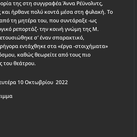
τορία της στη συγγραφέα Άννα Ρέϋνολντς,
ς και ήρθανε πολύ κοντά μέσα στη φυλακή. Το
 από τη μητέρα του, που συντάραξε -ως
ογικό ρεπορτάζ- την κοινή γνώμη της Μ.
 μετουσιώθηκε σ’ έναν σπαρακτικό,
γρήγορα εντάχθηκε στα «έργα -στοιχήματα»
κόσμου, καθώς θεωρείτε από τους πιο
ς του θεάτρου.
ευτέρα 10 Οκτωβρίου 2022
ειμμα