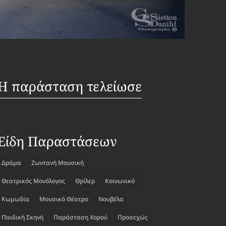
Η παράσταση τελείωσε
Είδη Παραστάσεων
Δράμα
Ζωντανή Μουσική
Θεατρικός Μονόλογος
Θρίλερ
Κοινωνικό
Κωμωδία
Μουσικό Θέατρο
Νουβέλα
Παιδική Σκηνή
Παράσταση Χορού
Προσεχώς