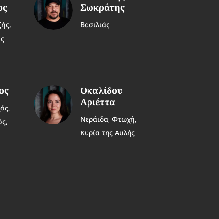
ος
Σωκράτης
ζής,
Βασιλιάς
ός
ος
Οκαλίδου
Αριέττα
ός,
Νεράιδα, Φτωχή,
ός,
Κυρία της Αυλής