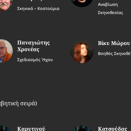
Αναβίωση
Σκηνικά – Κοστούμια
Σκηνοθεσίας
Παναγιώτης
Βίκυ Μώρου
Χρονέας
Βοηθός Σκηνοθέ
Σχεδιασμός Ήχου
βητική σειρά)
Καρυτινού
Κατσούδας