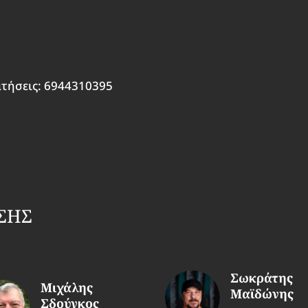
ατήσεις: 6944310395
ΣΗΣ
Σωκράτης
Μιχάλης
Μαϊδώνης
Σδούγκος