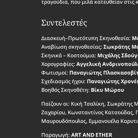
τραγούδια, που μιλά κατευθείαν στις 
Συντελεστές
Διασκευή–Πρωτότυπη Σκηνοθεσία:
Μ
Αναβίωση σκηνοθεσίας:
Σωκράτης Μ
Σκηνικά – Κοστούμια:
Μιχάλης Σδούγ
Χορογραφίες:
Αγγελική Ανδρινοπού
Φωτισμοί:
Παναγιώτης Πλασκασοβί
Σχεδιασμός ήχου:
Παναγιώτης Χρονέ
Βοηθός Σκηνοθέτη:
Βίκυ Μώρου
Παίζουν οι: Κική Τσαλίκη, Σωκράτης 
Ζαχαρίου, Κωνσταντίνος Κατσούδας, 
Μαυρουδόπουλος, Εμμανουέλα Καρυτι
Παραγωγή:
ART AND ETHER