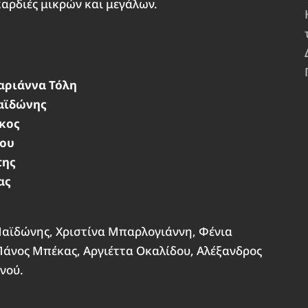
καρδιές μικρών και μεγάλων.
αριάννα Τόλη
αϊδώνης
κος
λου
της
ας
Μαϊδώνης, Χριστίνα Μπαρλογιάννη, Φένια
Πάνος Μπέκας, Αργιέττα Οκαλίδου, Αλέξανδρος
νού.