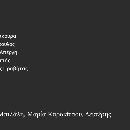
άκουρα
πουλος
 Απέργη
μπής
ής Πραβήτας
Μπιλάλη, Μαρία Καρακίτσου, Λευτέρης