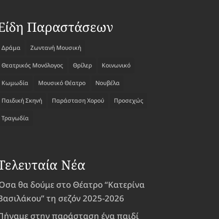
Είδη Παραστάσεων
Δράμα
Ζωντανή Μουσική
Θεατρικός Μονόλογος
Θρίλερ
Κοινωνικό
Κωμωδία
Μουσικό Θέατρο
Νουβέλα
Παιδική Σκηνή
Παράσταση Χορού
Προσεχώς
Τραγωδία
Τελευταία Νέα
Όσα θα δούμε στο Θέατρο “Κατερίνα
Βασιλάκου” τη σεζόν 2025-2026
Πήγαμε στην παράσταση ένα παιδί