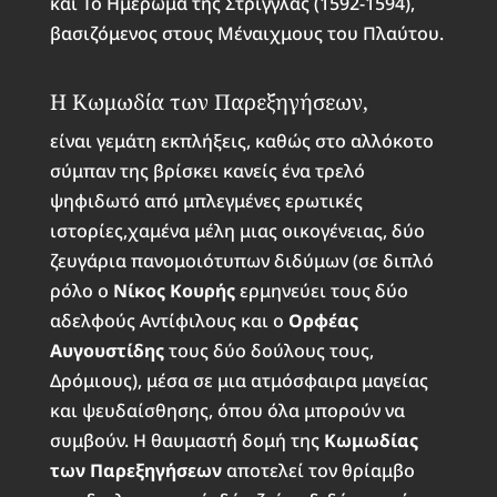
και Το Ημέρωμα της Στρίγγλας (1592-1594),
βασιζόμενος στους Μέναιχμους του Πλαύτου.
Η Κωμωδία των Παρεξηγήσεων,
είναι γεμάτη εκπλήξεις, καθώς στο αλλόκοτο
σύμπαν της βρίσκει κανείς ένα τρελό
ψηφιδωτό από μπλεγμένες ερωτικές
ιστορίες,χαμένα μέλη μιας οικογένειας, δύο
ζευγάρια πανομοιότυπων διδύμων (σε διπλό
ρόλο ο
Νίκος Κουρής
ερμηνεύει τους δύο
αδελφούς Αντίφιλους και ο
Ορφέας
Αυγουστίδης
τους δύο δούλους τους,
Δρόμιους), μέσα σε μια ατμόσφαιρα μαγείας
και ψευδαίσθησης, όπου όλα μπορούν να
συμβούν. Η θαυμαστή δομή της
Κωμωδίας
των Παρεξηγήσεων
αποτελεί τον θρίαμβο