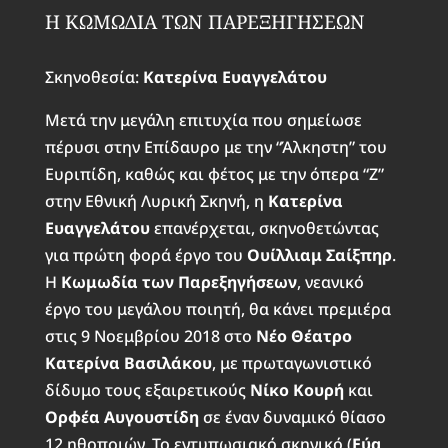
Η ΚΩΜΩΔΙΑ ΤΩΝ ΠΑΡΕΞΗΓΗΣΕΩΝ
Σκηνοθεσία:
Κατερίνα Ευαγγελάτου
Μετά την μεγάλη επιτυχία που σημείωσε
πέρυσι στην Επίδαυρο με την “Άλκηστη” του
Ευριπίδη, καθώς και φέτος με την όπερα “Ζ”
στην Εθνική Λυρική Σκηνή, η
Κατερίνα
Ευαγγελάτου
επανέρχεται, σκηνοθετώντας
για πρώτη φορά έργο του
Ουίλλιαμ Σαίξπηρ
.
Η
Κωμωδία των Παρεξηγήσεων
, νεανικό
έργο του μεγάλου ποιητή, θα κάνει πρεμιέρα
στις 9 Νοεμβρίου 2018 στο
Νέο Θέατρο
Κατερίνα Βασιλάκου
, με πρωταγωνιστικό
δίδυμο τους εξαιρετικούς
Νίκο Κουρή
και
Ορφέα Αυγουστίδη
σε έναν δυναμικό θίασο
12 ηθοποιών. Το εντυπωσιακό σκηνικό (
Εύα