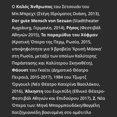
Ο
Καλός Άνθρωπος
του Σετσουάν του
Μπ.Μπρεχτ (Στέγη Ιδρύματος Ωνάση, 2013),
Der gute Mensch von Sezuan
(Stadttheater
Augsburg, Γερμανία, 2014),
Ρήσος
(Φεστιβάλ
Αθηνών 2015),
Τα παραμύθια του Χόφμαν
(Κρατική Όπερα της Περμ, Ρωσία, 2015,
υποψηφιότητα για 9 βραβεία ‘Χρυσή Μάσκα’
στη Ρωσία, μεταξύ των οποίων Καλύτερης
Παράστασης και Καλύτερου Σκηνοθέτη),
Φάουστ
του Γκαίτε (Δημοτικό Θέατρο
Πειραιά, 2015-2017), 1984 του Τζωρτζ
Όργουελ (Νέο Θέατρο Κατερίνα Βασιλάκου,
2016),
Άλκηστη
του Ευριπίδη (Εθνικό Θέατρο-
Φεστιβάλ Αθηνών και Επιδαύρου 2017),
Ζ
, Νέα
Όπερα των: Μηνά Μπορμπουδάκη/Βαγγέλη
Χατζηγιαννίδη βασισμένη στο ομότιτλο