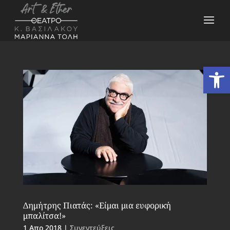
Ανοίξτε
Δημήτρης Πιατάς: «Είμαι μια ευφορική
μπαλίτσα!»
1 Απρ 2018
|
Συνεντεύξεις