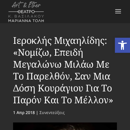
Ιεροκλής Μιχαηλίδης:
Ανοίξτε
«Νομίζω, Επειδή
Μεγαλώνω Μιλάω Με
Το Παρελθόν, Σαν Μια
Δόση Κουράγιου Για Το
Παρόν Και Το Μέλλον»
1 Απρ 2018
|
Συνεντεύξεις