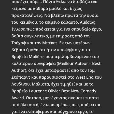
που έχει πάρει. Πάντα θέλω να διαβάζω ένα
κείμενο με καθαρό μυαλό και δίχως
προκαταλήψεις. Να βλέπω πρώτα την ουσία
του κειμένου, το κείμενο καθαυτό. Αμέσως
ένιωσα πως πρόκειται για ένα σπουδαίο έργο,
βαθιά συγκινητικό, με επιρροές από τον
Τσέχοφ και τον Μπέκετ. Εκ των υστέρων
βέβαια έμαθα ότι ήταν υποψήφιο για τα
Βραβεία Molière, συμπεριλαμβανομένου του
καλύτερου συγγραφέα (Meilleur Auteur – Best
Author), ότι έχει μεταφραστεί από τον Τομ
Στόπαρντ και παρουσιαστεί στο West End του
Λονδίνου. Μάλιστα, έχει τιμηθεί και με το
Βραβείο Laurence Olivier Best New Comedy
Award. Ωστόσο, μην έχοντας ακούσει τίποτα
από όλα αυτά, ένιωσα αμέσως πως πρόκειται
για ένα ενδιαφέρον και σύγχρονο έργο, το